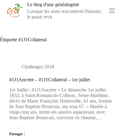
Passer
Le blog d'une généalogiste
au
Lorsque les mots rencontrent l'histoire,
contenu
le passé revit
Étiquette
#1J1Collateral
Challenges 2018
#1J1Ancetre – #1J1Collateral – 1er juillet
1er Juillet : #1J1Ancetre « Le dimanche 1er juillet
1832, à Saint-Romain-de-Colbosc, Seine-Maritime,
décès de Marie Françoise Hattenville, 61 ans, femme
de Jean Baptiste Beauvais, ma sosa 67. » Mariée à
vingt-cinq ans, trente-six années auparavant, avec
Jean Baptiste Beauvais, couvreur en chaume,…
Partager :