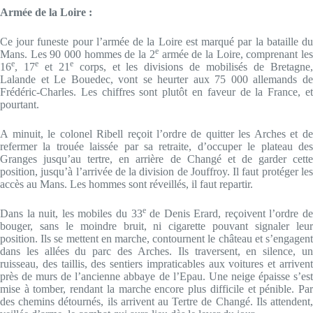
Armée de la Loire :
Ce jour funeste pour l’armée de la Loire est marqué par la bataille du
e
Mans. Les 90 000 hommes de la 2
armée de la Loire, comprenant le
e
e
e
16
, 17
et 21
corps, et les divisions de mobilisés de Bretagne
Lalande et Le Bouedec, vont se heurter aux 75 000 allemands de
Frédéric-Charles. Les chiffres sont plutôt en faveur de la France, et
pourtant.
A minuit, le colonel Ribell reçoit l’ordre de quitter les Arches et de
refermer la trouée laissée par sa retraite, d’occuper le plateau des
Granges jusqu’au tertre, en arrière de Changé et de garder cette
position, jusqu’à l’arrivée de la division de Jouffroy. Il faut protéger les
accès au Mans. Les hommes sont réveillés, il faut repartir.
e
Dans la nuit, les mobiles du 33
de Denis Erard, reçoivent l’ordre de
bouger, sans le moindre bruit, ni cigarette pouvant signaler leur
position. Ils se mettent en marche, contournent le château et s’engagent
dans les allées du parc des Arches. Ils traversent, en silence, un
ruisseau, des taillis, des sentiers impraticables aux voitures et arrivent
près de murs de l’ancienne abbaye de l’Epau. Une neige épaisse s’est
mise à tomber, rendant la marche encore plus difficile et pénible. Par
des chemins détournés, ils arrivent au Tertre de Changé. Ils attendent,