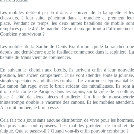
Les mobiles défilent par la droite, à couvert de la banquette et les
chasseurs, à leur suite, pénètrent dans la tranchée et prennent leur
place. Pendant ce temps, les deux autres bataillons de mobile sont
e
remplacés par le 45
de marche. Ce sont eux qui iront à l’affrontement.
Combien y survivront ?
Les mobiles de la Sarthe de Denis Erard n’ont quitté la tranchée que
depuis une demi-heure que la fusillade commence dans la sapinière. La
bataille du Mans vient de commencer.
En suivant le chemin aux bœufs, ils arrivent enfin à leur nouvelle
position, leur ancien campement. Et ils vont attendre, toute la journée,
simples spectateurs auditifs des combats. Le vacarme est épouvantable.
Le canon fait rage, avec le bruit strident des mitrailleuses. Ils sont à
droit de la route de Parigné, dans les sapins, sur la crête de la colline,
juste à côté de deux pièces d’artillerie. Un feu de mousqueterie
ininterrompu double le vacarme des canons. Et les mobiles attendent.
A la nuit tombée, le bruit cesse.
Cela fait trois jours sans aucune distribution de vivre pour les hommes,
les provisions sont épuisées. Les mobiles grelotent de froid et de
fatigue. Que se passe-t-il ? Quand vont-ils enfin pouvoir combattre ?