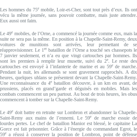
e
Les hommes du 75
mobile, Loir-et-Cher, sont tout près d’eux. Ils ont
vécu la même journée, sans pouvoir combattre, mais juste attendre.
Eux aussi ont faim.
e
Le 49
mobiles, de l’Orne, a commencé la journée comme eux, mais la
suite ne sera pas la même. En position à la Chapelle-Saint-Remy, deux
voitures de munitions sont arrivées, leur permettant de se
er
réapprovisionner. Le 1
bataillon de l’Orne a touché ses chassepots l
7 janvier seulement, et n’a eu que vingt cartouches par hommes. Ils
e
sont les premiers à remplir leur musette, suivi du 2
. Le reste des
e
cartouches est envoyé à l’infanterie de marine et au 59
de marche
Pendant la nuit, les allemands se sont gravement rapprochés. A dix
heures, quelques uhlans se présentent devant la Chapelle-Saint-Remy.
e
Une reconnaissance du 4
bataillon découvre, à un km en avant, d
prussiens, placés en grand’garde et déguisés en mobiles. Mais les
combats commencent un peu partout. Au bout de trois heures, les obus
commencent à tomber sur la Chapelle-Saint-Remy.
e
Le 49
doit battre en retraite sur Lombron et abandonner la Chapelle
e
Saint-Remy aux mains de l’ennemi. Le 59
de marche essuie d
lourdes pertes. Le chef de bataillon Manior est blessé, le capitaine La
Gorce est fait prisonnier. Grâce à l’énergie du commandant Egrot, le
e
59
a réussi à conserver la position de Lombron, point de défense