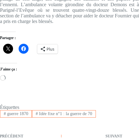
l’ennemi. L’ambulance volante girondine du docteur Demons est à
Parigné-l’Evêque où se trouvent quatre-vingt-douze blessés. Une
section de l’ambulance va y détacher pour aider le docteur Fournier qui
a pris en charge les blessés.
Partager :
Plus
J’aime ça :
Loading…
Étiquettes
#
guerre 1870
#
Idée fixe n°1 : la guerre de 70
PRÉCÉDENT
SUIVANT