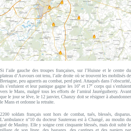
Si l’aile gauche des troupes françaises, sur l’Huisne et le centre du
plateau d’Auvours ont tenu, l’aile droite où se trouvent les mobilisés de
Bretagne, peu aguerris au combat, perd pied. Attaqués dans l’obscurité,
e
e
ils s’enfuient et leur panique gagne les 16
et 17
corps qui s’enfuient
vers le Mans, malgré tous les efforts de l’amiral Jauréguiberry. Avant
que le jour se lève, le 12 janvier, Chanzy doit se résigner à abandonner
le Mans et ordonne la retraite.
2200 soldats français sont hors de combat, tués, blessés, disparus.
L’ambulance n°10 du docteur Sautereau est à Changé, au moulin du
gué de Maulny. Elle y soigne cent cinquante blessés, mais doit subir le
pillage de son linge, des bagages, des cantines et des papiers par