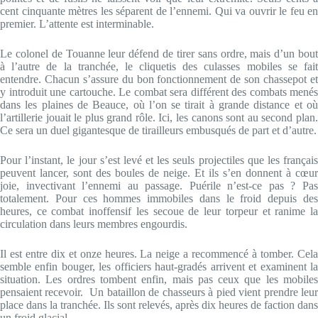
cent cinquante mètres les séparent de l’ennemi. Qui va ouvrir le feu en
premier. L’attente est interminable.
Le colonel de Touanne leur défend de tirer sans ordre, mais d’un bout
à l’autre de la tranchée, le cliquetis des culasses mobiles se fait
entendre. Chacun s’assure du bon fonctionnement de son chassepot et
y introduit une cartouche. Le combat sera différent des combats menés
dans les plaines de Beauce, où l’on se tirait à grande distance et où
l’artillerie jouait le plus grand rôle. Ici, les canons sont au second plan.
Ce sera un duel gigantesque de tirailleurs embusqués de part et d’autre.
Pour l’instant, le jour s’est levé et les seuls projectiles que les français
peuvent lancer, sont des boules de neige. Et ils s’en donnent à cœur
joie, invectivant l’ennemi au passage. Puérile n’est-ce pas ? Pas
totalement. Pour ces hommes immobiles dans le froid depuis des
heures, ce combat inoffensif les secoue de leur torpeur et ranime la
circulation dans leurs membres engourdis.
Il est entre dix et onze heures. La neige a recommencé à tomber. Cela
semble enfin bouger, les officiers haut-gradés arrivent et examinent la
situation. Les ordres tombent enfin, mais pas ceux que les mobiles
pensaient recevoir. Un bataillon de chasseurs à pied vient prendre leur
place dans la tranchée. Ils sont relevés, après dix heures de faction dans
un froid glacial.