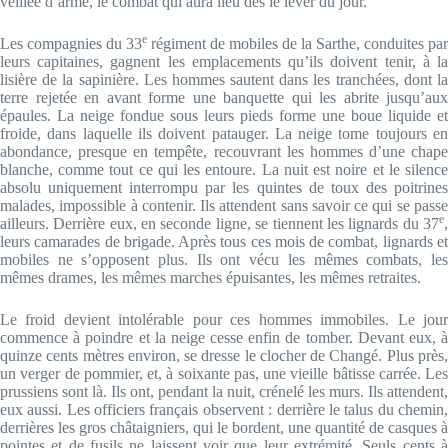
veillée d’arme, le combat qui aura lieu dès le lever du jour.
e
Les compagnies du 33
régiment de mobiles de la Sarthe, conduites par
leurs capitaines, gagnent les emplacements qu’ils doivent tenir, à la
lisière de la sapinière. Les hommes sautent dans les tranchées, dont la
terre rejetée en avant forme une banquette qui les abrite jusqu’aux
épaules. La neige fondue sous leurs pieds forme une boue liquide et
froide, dans laquelle ils doivent patauger. La neige tome toujours en
abondance, presque en tempête, recouvrant les hommes d’une chape
blanche, comme tout ce qui les entoure. La nuit est noire et le silence
absolu uniquement interrompu par les quintes de toux des poitrines
malades, impossible à contenir. Ils attendent sans savoir ce qui se passe
e
ailleurs. Derrière eux, en seconde ligne, se tiennent les lignards du 37
,
leurs camarades de brigade. Après tous ces mois de combat, lignards et
mobiles ne s’opposent plus. Ils ont vécu les mêmes combats, les
mêmes drames, les mêmes marches épuisantes, les mêmes retraites.
Le froid devient intolérable pour ces hommes immobiles. Le jour
commence à poindre et la neige cesse enfin de tomber. Devant eux, à
quinze cents mètres environ, se dresse le clocher de Changé. Plus près,
un verger de pommier, et, à soixante pas, une vieille bâtisse carrée. Les
prussiens sont là. Ils ont, pendant la nuit, crénelé les murs. Ils attendent,
eux aussi. Les officiers français observent : derrière le talus du chemin,
derrières les gros châtaigniers, qui le bordent, une quantité de casques à
pointes et de fusils ne laissent voir que leur extrémité. Seuls cents à