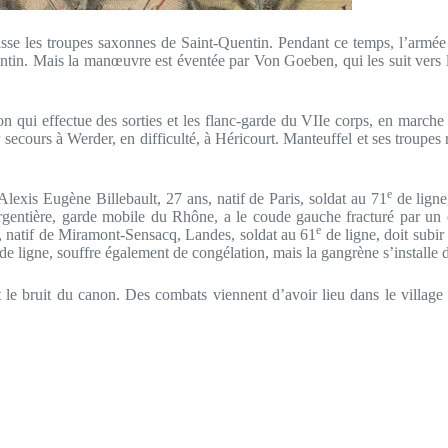
asse les troupes saxonnes de Saint-Quentin. Pendant ce temps, l’armée 
ntin. Mais la manœuvre est éventée par Von Goeben, qui les suit vers l
son qui effectue des sorties et les flanc-garde du VIIe corps, en march
secours à Werder, en difficulté, à Héricourt. Manteuffel et ses troupes 
e
Alexis Eugène Billebault, 27 ans, natif de Paris, soldat au 71
de ligne
gentière, garde mobile du Rhône, a le coude gauche fracturé par un c
e
 natif de Miramont-Sensacq, Landes, soldat au 61
de ligne, doit subir
de ligne, souffre également de congélation, mais la gangrène s’installe 
e bruit du canon. Des combats viennent d’avoir lieu dans le village et