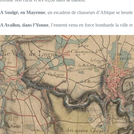
A Soulgé, en Mayenne
, un escadron de chasseurs d’Afrique se heurte
A Avallon, dans l’Yonne
, l’ennemi venu en force bombarde la ville et 