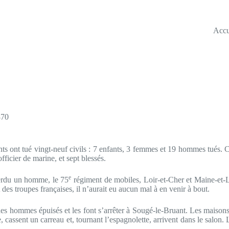
Accu
870
ts ont tué vingt-neuf civils : 7 enfants, 3 femmes et 19 hommes tués. 
ficier de marine, et sept blessés.
e
perdu un homme, le 75
régiment de mobiles, Loir-et-Cher et Maine-et-Lo
des troupes françaises, il n’aurait eu aucun mal à en venir à bout.
é des hommes épuisés et les font s’arrêter à Sougé-le-Bruant. Les maison
cassent un carreau et, tournant l’espagnolette, arrivent dans le salon. L