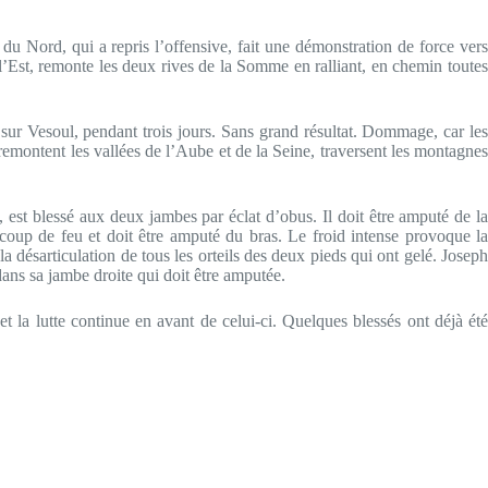
du Nord, qui a repris l’offensive, fait une démonstration de force vers
’Est, remonte les deux rives de la Somme en ralliant, en chemin toutes
e sur Vesoul, pendant trois jours. Sans grand résultat. Dommage, car le
remontent les vallées de l’Aube et de la Seine, traversent les montagnes
, est blessé aux deux jambes par éclat d’obus. Il doit être amputé de l
oup de feu et doit être amputé du bras. Le froid intense provoque la
 la désarticulation de tous les orteils des deux pieds qui ont gelé. Josep
dans sa jambe droite qui doit être amputée.
 la lutte continue en avant de celui-ci. Quelques blessés ont déjà été