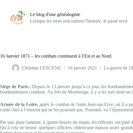
Passer
au
contenu
Le blog d'une généalogiste
Lorsque les mots rencontrent l'histoire, le passé revit
16 Janvier 1871 – les combats continuent à l’Est et au Nord
Christine LESCENE
16 janvier 2021
La guerre de 1
Siège de Paris :
Depuis le 13 janvier jusqu’à ce jour, les bombardemen
bombardement continue. Au fort de Montrouge, il y a six tués dont un of
Armée de la Loire,
après le combat de Saint-Jean-sur-Erve, où il a 
coûté cher à l’ennemi qui ne les poursuit pas. Pourtant, vu l’épuisement 
Par une pluie battante, à quatre heures du matin, les officiers ont piti
Qu’à cela ne tienne, quelques officiers ciblent une maison assez grande, 
fortune bon cœur et les reçoit dans sa maison.