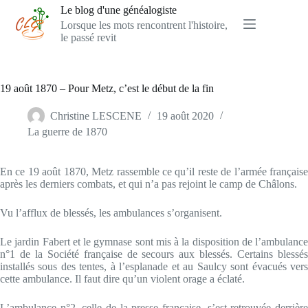
Passer
Le blog d'une généalogiste
au
Lorsque les mots rencontrent l'histoire,
contenu
le passé revit
19 août 1870 – Pour Metz, c’est le début de la fin
Christine LESCENE
19 août 2020
La guerre de 1870
En ce 19 août 1870, Metz rassemble ce qu’il reste de l’armée française
après les derniers combats, et qui n’a pas rejoint le camp de Châlons.
Vu l’afflux de blessés, les ambulances s’organisent.
Le jardin Fabert et le gymnase sont mis à la disposition de l’ambulance
n°1 de la Société française de secours aux blessés. Certains blessés
installés sous des tentes, à l’esplanade et au Saulcy sont évacués vers
cette ambulance. Il faut dire qu’un violent orage a éclaté.
L’ambulance n°2, celle de la presse française, s’est retrouvée derrière