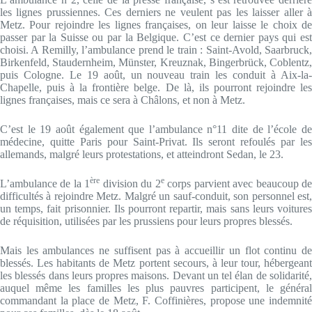
les lignes prussiennes. Ces derniers ne veulent pas les laisser aller à
Metz. Pour rejoindre les lignes françaises, on leur laisse le choix de
passer par la Suisse ou par la Belgique. C’est ce dernier pays qui est
choisi. A Remilly, l’ambulance prend le train : Saint-Avold, Saarbruck,
Birkenfeld, Staudernheim, Münster, Kreuznak, Bingerbrück, Coblentz,
puis Cologne. Le 19 août, un nouveau train les conduit à Aix-la-
Chapelle, puis à la frontière belge. De là, ils pourront rejoindre les
lignes françaises, mais ce sera à Châlons, et non à Metz.
C’est le 19 août également que l’ambulance n°11 dite de l’école de
médecine, quitte Paris pour Saint-Privat. Ils seront refoulés par les
allemands, malgré leurs protestations, et atteindront Sedan, le 23.
ère
e
L’ambulance de la 1
division du 2
corps parvient avec beaucoup d
difficultés à rejoindre Metz. Malgré un sauf-conduit, son personnel est,
un temps, fait prisonnier. Ils pourront repartir, mais sans leurs voitures
de réquisition, utilisées par les prussiens pour leurs propres blessés.
Mais les ambulances ne suffisent pas à accueillir un flot continu de
blessés. Les habitants de Metz portent secours, à leur tour, hébergeant
les blessés dans leurs propres maisons. Devant un tel élan de solidarité,
auquel même les familles les plus pauvres participent, le général
commandant la place de Metz, F. Coffinières, propose une indemnité