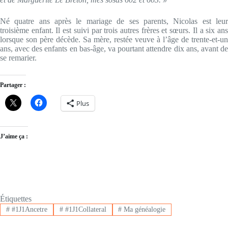
Né quatre ans après le mariage de ses parents, Nicolas est leur
troisième enfant. Il est suivi par trois autres frères et sœurs. Il a six ans
lorsque son père décède. Sa mère, restée veuve à l’âge de trente-et-un
ans, avec des enfants en bas-âge, va pourtant attendre dix ans, avant de
se remarier.
Partager :
Plus
J’aime ça :
Étiquettes
#
#1J1Ancetre
#
#1J1Collateral
#
Ma généalogie