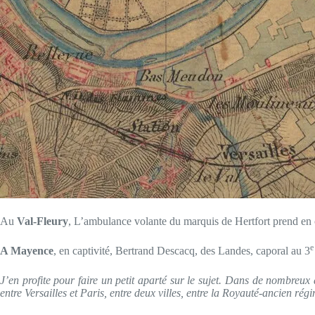
Au
Val-Fleury
, L’ambulance volante du marquis de Hertfort prend en c
e
A Mayence
, en captivité, Bertrand Descacq, des Landes, caporal au 3
J’en profite pour faire un petit aparté sur le sujet. Dans de nombreux a
entre Versailles et Paris, entre deux villes, entre la Royauté-ancien r