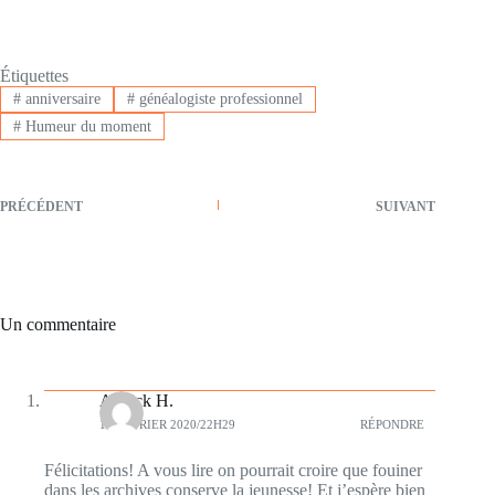
Étiquettes
#
anniversaire
#
généalogiste professionnel
#
Humeur du moment
PRÉCÉDENT
SUIVANT
Un commentaire
Annick H.
16 FÉVRIER 2020/22H29
RÉPONDRE
Félicitations! A vous lire on pourrait croire que fouiner
dans les archives conserve la jeunesse! Et j’espère bien