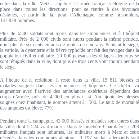
entre dans la ville. Metz a capitulé. L’armée français s’éloigne de la
place dans toutes les directions, pour se rendre à des bivouacs
désignés, et partir de là, pour l’Allemagne, comme prisonniers,
147 838 hommes.
Plus de 6500 soldats sont morts dans les ambulances et à l’hôpital
militaire. Près de 2 000 civils sont morts pendant la même période,
dont plus de six cents enfants de moins de cinq ans. Pendant le siège,
la variole, la dysenterie et la fièvre typhoïde ont fait des ravages dans la
population civil et militaire. 20 000 paysans des villages alentours se
sont réfugiés dans la ville, dont plus de trois cents vont mourir pendant
le siège.
A l’heure de la reddition, il reste dans la ville, 15 811 blessés et
malades soignés dans les ambulances et hôpitaux. Ce chiffre va
augmenter avec l’arrivée des ambulances extérieurs dépendant des
corps d’armée, près de 4 000 en plus et si l’on ajoute les blessés
soignés chez l’habitant, le nombre atteint 21 500. Le taux de mortalité
des amputés est élevé, 77%.
Pendant toute la campagne, 43 000 blessés et malades sont entrés dans
la ville, dont 5 524 vont mourir. Dans le cimetière Chambière, 7 203
militaires français sont inhumés, les militaires morts à Metz et ceux
décédés dans les communes alentour. 1 197 soldats allemands sont