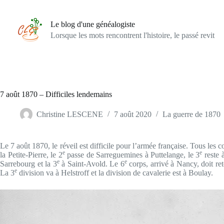
Passer
au
contenu
Le blog d'une généalogiste
Lorsque les mots rencontrent l'histoire, le passé revit
7 août 1870 – Difficiles lendemains
Christine LESCENE
7 août 2020
La guerre de 1870
Le 7 août 1870, le réveil est difficile pour l’armée française. Tous les 
e
e
la Petite-Pierre, le 2
passe de Sarreguemines à Puttelange, le 3
reste 
e
e
Sarrebourg et la 3
à Saint-Avold. Le 6
corps, arrivé à Nancy, doit re
e
La 3
division va à Helstroff et la division de cavalerie est à Boulay.