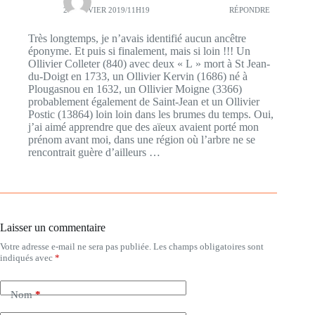
26 JANVIER 2019/11H19
RÉPONDRE
Très longtemps, je n’avais identifié aucun ancêtre
éponyme. Et puis si finalement, mais si loin !!! Un
Ollivier Colleter (840) avec deux « L » mort à St Jean-
du-Doigt en 1733, un Ollivier Kervin (1686) né à
Plougasnou en 1632, un Ollivier Moigne (3366)
probablement également de Saint-Jean et un Ollivier
Postic (13864) loin loin dans les brumes du temps. Oui,
j’ai aimé apprendre que des aïeux avaient porté mon
prénom avant moi, dans une région où l’arbre ne se
rencontrait guère d’ailleurs …
Laisser un commentaire
Votre adresse e-mail ne sera pas publiée.
Les champs obligatoires sont
indiqués avec
*
Nom
*