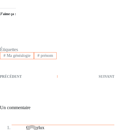
J’aime ça :
Étiquettes
#
Ma généalogie
#
prénom
PRÉCÉDENT
SUIVANT
Un commentaire
Ojycarlux