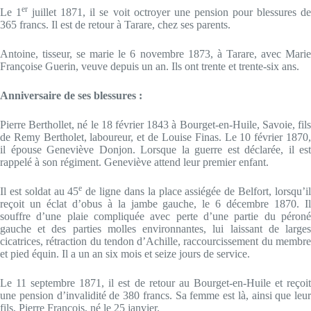
er
Le 1
juillet 1871, il se voit octroyer une pension pour blessures d
365 francs. Il est de retour à Tarare, chez ses parents.
Antoine, tisseur, se marie le 6 novembre 1873, à Tarare, avec Marie
Françoise Guerin, veuve depuis un an. Ils ont trente et trente-six ans.
Anniversaire de ses blessures :
Pierre Berthollet, né le 18 février 1843 à Bourget-en-Huile, Savoie, fils
de Remy Bertholet, laboureur, et de Louise Finas. Le 10 février 1870,
il épouse Geneviève Donjon. Lorsque la guerre est déclarée, il est
rappelé à son régiment. Geneviève attend leur premier enfant.
e
Il est soldat au 45
de ligne dans la place assiégée de Belfort, lorsqu’i
reçoit un éclat d’obus à la jambe gauche, le 6 décembre 1870. Il
souffre d’une plaie compliquée avec perte d’une partie du péroné
gauche et des parties molles environnantes, lui laissant de larges
cicatrices, rétraction du tendon d’Achille, raccourcissement du membre
et pied équin. Il a un an six mois et seize jours de service.
Le 11 septembre 1871, il est de retour au Bourget-en-Huile et reçoit
une pension d’invalidité de 380 francs. Sa femme est là, ainsi que leur
fils, Pierre François, né le 25 janvier.