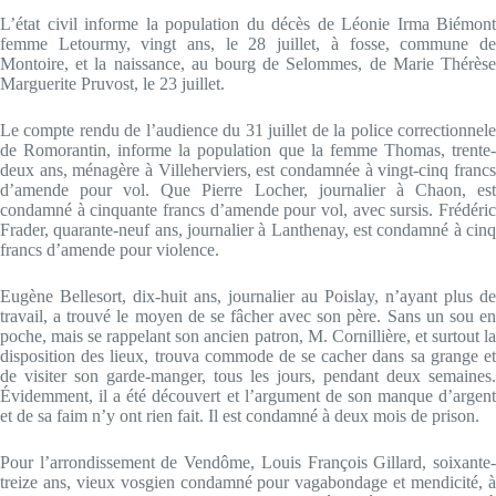
L’état civil informe la population du décès de Léonie Irma Biémont
femme Letourmy, vingt ans, le 28 juillet, à fosse, commune de
Montoire, et la naissance, au bourg de Selommes, de Marie Thérèse
Marguerite Pruvost, le 23 juillet.
Le compte rendu de l’audience du 31 juillet de la police correctionnele
de Romorantin, informe la population que la femme Thomas, trente-
deux ans, ménagère à Villeherviers, est condamnée à vingt-cinq francs
d’amende pour vol. Que Pierre Locher, journalier à Chaon, est
condamné à cinquante francs d’amende pour vol, avec sursis. Frédéric
Frader, quarante-neuf ans, journalier à Lanthenay, est condamné à cinq
francs d’amende pour violence.
Eugène Bellesort, dix-huit ans, journalier au Poislay, n’ayant plus de
travail, a trouvé le moyen de se fâcher avec son père. Sans un sou en
poche, mais se rappelant son ancien patron, M. Cornillière, et surtout la
disposition des lieux, trouva commode de se cacher dans sa grange et
de visiter son garde-manger, tous les jours, pendant deux semaines.
Évidemment, il a été découvert et l’argument de son manque d’argent
et de sa faim n’y ont rien fait. Il est condamné à deux mois de prison.
Pour l’arrondissement de Vendôme, Louis François Gillard, soixante-
treize ans, vieux vosgien condamné pour vagabondage et mendicité, à