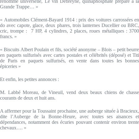
renommé universelle, Le vin Debreyne, quinaphosphaté préparé à la
Grande Trappe… »
« Automobiles Clément-Bayard 1914 : prix des voitures carrossées en
do avec capote, glace, deux phares, trois lanternes Ducellier ou BRC,
cric, trompe : 7 HP, 4 cylindres, 2 places, roues métalliques : 3700
francs. »
« Biscuits Albert Poulain et fils, société anonyme – Blois – petit beurre
en paquets sulfurisés avec cartes postales et célébrités (déposé) et Titi
de Paris en paquets sulfurisés, en vente dans toutes les bonnes
épiceries »
Et enfin, les petites annonces :
M. Labbé Moreau, de Vineuil, vend deux beaux chiens de chasse
courants de deux et huit ans.
A affermer pour la Toussaint prochaine, une auberge située à Bracieux,
dite l’Auberge de la Bonne-Heure, avec toutes ses aisances et
dépendances, notamment des écuries pouvant contenir environ trente
chevaux…. »