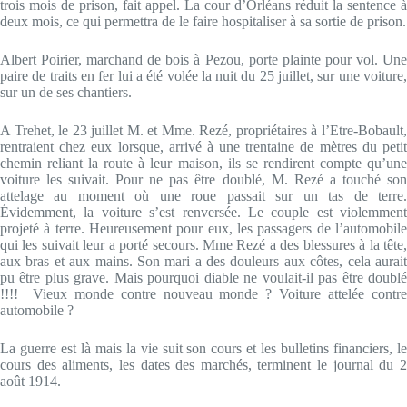
trois mois de prison, fait appel. La cour d’Orléans réduit la sentence à
deux mois, ce qui permettra de le faire hospitaliser à sa sortie de prison.
Albert Poirier, marchand de bois à Pezou, porte plainte pour vol. Une
paire de traits en fer lui a été volée la nuit du 25 juillet, sur une voiture,
sur un de ses chantiers.
A Trehet, le 23 juillet M. et Mme. Rezé, propriétaires à l’Etre-Bobault,
rentraient chez eux lorsque, arrivé à une trentaine de mètres du petit
chemin reliant la route à leur maison, ils se rendirent compte qu’une
voiture les suivait. Pour ne pas être doublé, M. Rezé a touché son
attelage au moment où une roue passait sur un tas de terre.
Évidemment, la voiture s’est renversée. Le couple est violemment
projeté à terre. Heureusement pour eux, les passagers de l’automobile
qui les suivait leur a porté secours. Mme Rezé a des blessures à la tête,
aux bras et aux mains. Son mari a des douleurs aux côtes, cela aurait
pu être plus grave. Mais pourquoi diable ne voulait-il pas être doublé
!!!! Vieux monde contre nouveau monde ? Voiture attelée contre
automobile ?
La guerre est là mais la vie suit son cours et les bulletins financiers, le
cours des aliments, les dates des marchés, terminent le journal du 2
août 1914.