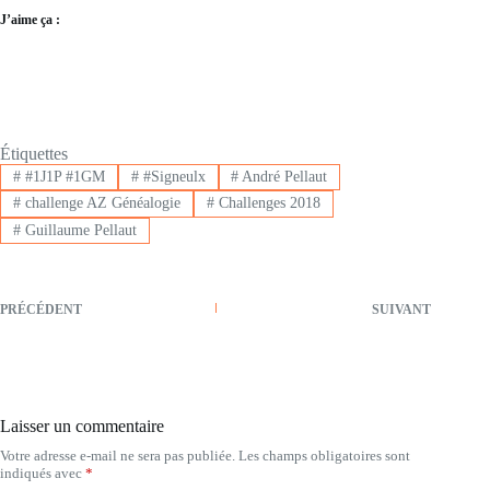
J’aime ça :
Étiquettes
#
#1J1P #1GM
#
#Signeulx
#
André Pellaut
#
challenge AZ Généalogie
#
Challenges 2018
#
Guillaume Pellaut
PRÉCÉDENT
SUIVANT
Laisser un commentaire
Votre adresse e-mail ne sera pas publiée.
Les champs obligatoires sont
indiqués avec
*