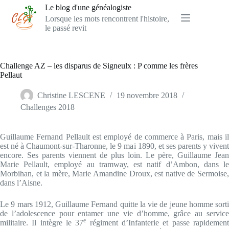
Passer
Le blog d'une généalogiste
au
Lorsque les mots rencontrent l'histoire,
contenu
le passé revit
Challenge AZ – les disparus de Signeulx : P comme les frères
Pellaut
Christine LESCENE
19 novembre 2018
Challenges 2018
Guillaume Fernand Pellault est employé de commerce à Paris, mais il
est né à Chaumont-sur-Tharonne, le 9 mai 1890, et ses parents y vivent
encore. Ses parents viennent de plus loin. Le père, Guillaume Jean
Marie Pellault, employé au tramway, est natif d’Ambon, dans le
Morbihan, et la mère, Marie Amandine Droux, est native de Sermoise,
dans l’Aisne.
Le 9 mars 1912, Guillaume Fernand quitte la vie de jeune homme sorti
de l’adolescence pour entamer une vie d’homme, grâce au service
e
militaire. Il intègre le 37
régiment d’Infanterie et passe rapidemen