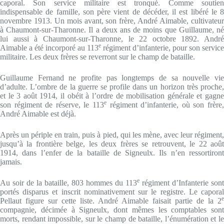
caporal. Son service militaire est tronqué. Comme soutien
indispensable de famille, son père vient de décéder, il est libéré le 8
novembre 1913. Un mois avant, son frère, André Aimable, cultivateur
à Chaumont-sur-Tharonne. Il a deux ans de moins que Guillaume, né
lui aussi à Chaumont-sur-Tharonne, le 22 octobre 1892. André
e
Aimable a été incorporé au 113
régiment d’infanterie, pour son service
militaire. Les deux frères se reverront sur le champ de bataille.
Guillaume Fernand ne profite pas longtemps de sa nouvelle vie
d’adulte. L’ombre de la guerre se profile dans un horizon très proche,
et le 3 août 1914, il obéit à l’ordre de mobilisation générale et gagne
e
son régiment de réserve, le 113
régiment d’infanterie, où son frère,
André Aimable est déjà.
Après un périple en train, puis à pied, qui les mène, avec leur régiment,
jusqu’à la frontière belge, les deux frères se retrouvent, le 22 août
1914, dans l’enfer de la bataille de Signeulx. Ils n’en ressortiront
jamais.
e
Au soir de la bataille, 803 hommes du 113
régiment d’Infanterie sont
portés disparus et inscrit nominativement sur le registre. Le caporal
e
Pellaut figure sur cette liste. André Aimable faisait partie de la 2
compagnie, décimée à Signeulx, dont mêmes les comptables sont
morts, rendant impossible, sur le champ de bataille, l’énumération et le