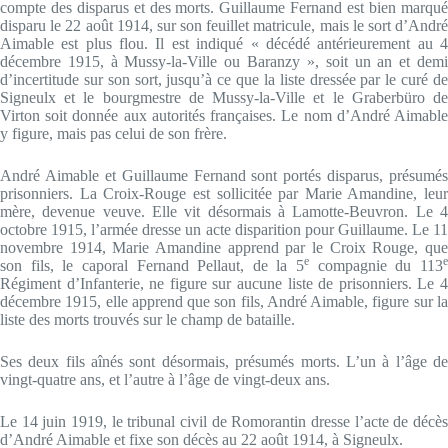
compte des disparus et des morts. Guillaume Fernand est bien marqué
disparu le 22 août 1914, sur son feuillet matricule, mais le sort d’André
Aimable est plus flou. Il est indiqué « décédé antérieurement au 4
décembre 1915, à Mussy-la-Ville ou Baranzy », soit un an et demi
d’incertitude sur son sort, jusqu’à ce que la liste dressée par le curé de
Signeulx et le bourgmestre de Mussy-la-Ville et le Graberbüro de
Virton soit donnée aux autorités françaises. Le nom d’André Aimable
y figure, mais pas celui de son frère.
André Aimable et Guillaume Fernand sont portés disparus, présumés
prisonniers. La Croix-Rouge est sollicitée par Marie Amandine, leur
mère, devenue veuve. Elle vit désormais à Lamotte-Beuvron. Le 4
octobre 1915, l’armée dresse un acte disparition pour Guillaume. Le 11
novembre 1914, Marie Amandine apprend par le Croix Rouge, que
e
son fils, le caporal Fernand Pellaut, de la 5
compagnie du 113
Régiment d’Infanterie, ne figure sur aucune liste de prisonniers. Le 4
décembre 1915, elle apprend que son fils, André Aimable, figure sur la
liste des morts trouvés sur le champ de bataille.
Ses deux fils aînés sont désormais, présumés morts. L’un à l’âge de
vingt-quatre ans, et l’autre à l’âge de vingt-deux ans.
Le 14 juin 1919, le tribunal civil de Romorantin dresse l’acte de décès
d’André Aimable et fixe son décès au 22 août 1914, à Signeulx.