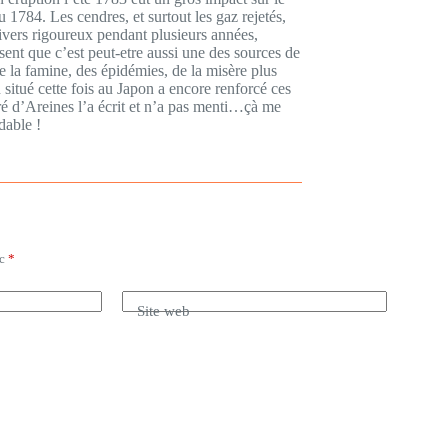
 1784. Les cendres, et surtout les gaz rejetés,
hivers rigoureux pendant plusieurs années,
sent que c’est peut-etre aussi une des sources de
e la famine, des épidémies, de la misère plus
itué cette fois au Japon a encore renforcé ces
ré d’Areines l’a écrit et n’a pas menti…çà me
dable !
ec
*
Site web