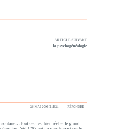
ARTICLE
SUIVANT
la psychogénéalogie
26 MAI 2008/21H21
RÉPONDRE
r soutane…Tout ceci est bien réel et le grand
on éruption l’été 1783 eut un gros impact sur le