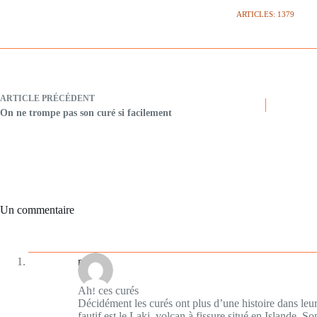
ARTICLES: 1379
ARTICLE
PRÉCÉDENT
On ne trompe pas son curé si facilement
Un commentaire
mistral
Ah! ces curés
Décidément les curés ont plus d’une histoire dans leu
fautif est le Laki, volcan à fissure situé en Islande. S