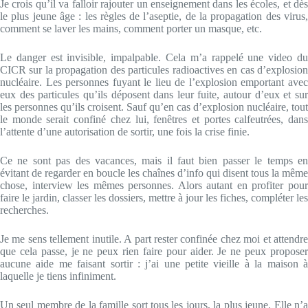
Je crois qu’il va falloir rajouter un enseignement dans les écoles, et dès
le plus jeune âge : les règles de l’aseptie, de la propagation des virus,
comment se laver les mains, comment porter un masque, etc.
Le danger est invisible, impalpable. Cela m’a rappelé une video du
CICR sur la propagation des particules radioactives en cas d’explosion
nucléaire. Les personnes fuyant le lieu de l’explosion emportant avec
eux des particules qu’ils déposent dans leur fuite, autour d’eux et sur
les personnes qu’ils croisent. Sauf qu’en cas d’explosion nucléaire, tout
le monde serait confiné chez lui, fenêtres et portes calfeutrées, dans
l’attente d’une autorisation de sortir, une fois la crise finie.
Ce ne sont pas des vacances, mais il faut bien passer le temps en
évitant de regarder en boucle les chaînes d’info qui disent tous la même
chose, interview les mêmes personnes. Alors autant en profiter pour
faire le jardin, classer les dossiers, mettre à jour les fiches, compléter les
recherches.
Je me sens tellement inutile. A part rester confinée chez moi et attendre
que cela passe, je ne peux rien faire pour aider. Je ne peux proposer
aucune aide me faisant sortir : j’ai une petite vieille à la maison à
laquelle je tiens infiniment.
Un seul membre de la famille sort tous les jours, la plus jeune. Elle n’a