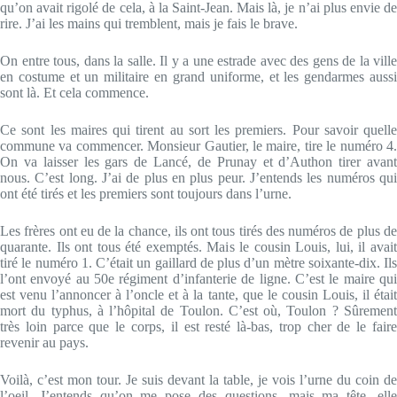
qu’on avait rigolé de cela, à la Saint-Jean. Mais là, je n’ai plus envie de
rire. J’ai les mains qui tremblent, mais je fais le brave.
On entre tous, dans la salle. Il y a une estrade avec des gens de la ville
en costume et un militaire en grand uniforme, et les gendarmes aussi
sont là. Et cela commence.
Ce sont les maires qui tirent au sort les premiers. Pour savoir quelle
commune va commencer. Monsieur Gautier, le maire, tire le numéro 4.
On va laisser les gars de Lancé, de Prunay et d’Authon tirer avant
nous. C’est long. J’ai de plus en plus peur. J’entends les numéros qui
ont été tirés et les premiers sont toujours dans l’urne.
Les frères ont eu de la chance, ils ont tous tirés des numéros de plus de
quarante. Ils ont tous été exemptés. Mais le cousin Louis, lui, il avait
tiré le numéro 1. C’était un gaillard de plus d’un mètre soixante-dix. Ils
l’ont envoyé au 50e régiment d’infanterie de ligne. C’est le maire qui
est venu l’annoncer à l’oncle et à la tante, que le cousin Louis, il était
mort du typhus, à l’hôpital de Toulon. C’est où, Toulon ? Sûrement
très loin parce que le corps, il est resté là-bas, trop cher de le faire
revenir au pays.
Voilà, c’est mon tour. Je suis devant la table, je vois l’urne du coin de
l’oeil. J’entends qu’on me pose des questions, mais ma tête, elle