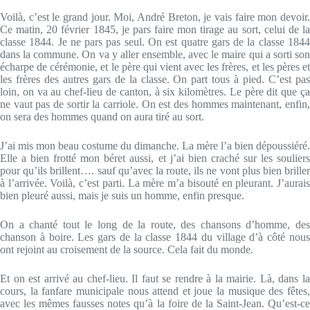
Voilà, c’est le grand jour. Moi, André Breton, je vais faire mon devoir.
Ce matin, 20 février 1845, je pars faire mon tirage au sort, celui de la
classe 1844. Je ne pars pas seul. On est quatre gars de la classe 1844
dans la commune. On va y aller ensemble, avec le maire qui a sorti son
écharpe de cérémonie, et le père qui vient avec les frères, et les pères et
les frères des autres gars de la classe. On part tous à pied. C’est pas
loin, on va au chef-lieu de canton, à six kilomètres. Le père dit que ça
ne vaut pas de sortir la carriole. On est des hommes maintenant, enfin,
on sera des hommes quand on aura tiré au sort.
J’ai mis mon beau costume du dimanche. La mère l’a bien dépoussiéré.
Elle a bien frotté mon béret aussi, et j’ai bien craché sur les souliers
pour qu’ils brillent…. sauf qu’avec la route, ils ne vont plus bien briller
à l’arrivée. Voilà, c’est parti. La mère m’a bisouté en pleurant. J’aurais
bien pleuré aussi, mais je suis un homme, enfin presque.
On a chanté tout le long de la route, des chansons d’homme, des
chanson à boire. Les gars de la classe 1844 du village d’à côté nous
ont rejoint au croisement de la source. Cela fait du monde.
Et on est arrivé au chef-lieu. Il faut se rendre à la mairie. Là, dans la
cours, la fanfare municipale nous attend et joue la musique des fêtes,
avec les mêmes fausses notes qu’à la foire de la Saint-Jean. Qu’est-ce