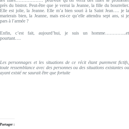
les filles……………… peut-être qu’on verra des filles se promener
près du bistrot. Peut-être que je verrai la Jeanne, la fille du bourrelier.
Elle est jolie, la Jeanne. Elle m’a bien souri à la Saint Jean…. je la
marierais bien, la Jeanne, mais est-ce qu’elle attendra sept ans, si je
pars à l’armée ?
Enfin, c’est fait, aujourd’hui, je suis un homme…………..et
pourtant….
Les personnages et les situations de ce récit étant purement fictifs,
toute ressemblance avec des personnes ou des situations existantes ou
ayant existé ne saurait être que fortuite
Partager :