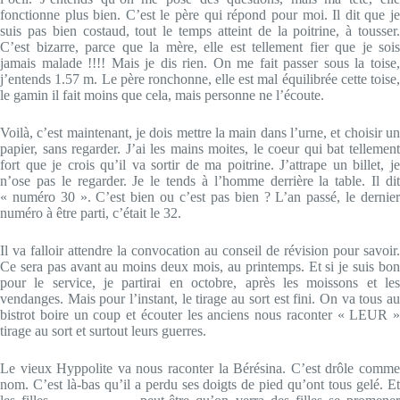
fonctionne plus bien. C’est le père qui répond pour moi. Il dit que je
suis pas bien costaud, tout le temps atteint de la poitrine, à tousser.
C’est bizarre, parce que la mère, elle est tellement fier que je sois
jamais malade !!!! Mais je dis rien. On me fait passer sous la toise,
j’entends 1.57 m. Le père ronchonne, elle est mal équilibrée cette toise,
le gamin il fait moins que cela, mais personne ne l’écoute.
Voilà, c’est maintenant, je dois mettre la main dans l’urne, et choisir un
papier, sans regarder. J’ai les mains moites, le coeur qui bat tellement
fort que je crois qu’il va sortir de ma poitrine. J’attrape un billet, je
n’ose pas le regarder. Je le tends à l’homme derrière la table. Il dit
« numéro 30 ». C’est bien ou c’est pas bien ? L’an passé, le dernier
numéro à être parti, c’était le 32.
Il va falloir attendre la convocation au conseil de révision pour savoir.
Ce sera pas avant au moins deux mois, au printemps. Et si je suis bon
pour le service, je partirai en octobre, après les moissons et les
vendanges. Mais pour l’instant, le tirage au sort est fini. On va tous au
bistrot boire un coup et écouter les anciens nous raconter « LEUR »
tirage au sort et surtout leurs guerres.
Le vieux Hyppolite va nous raconter la Bérésina. C’est drôle comme
nom. C’est là-bas qu’il a perdu ses doigts de pied qu’ont tous gelé. Et