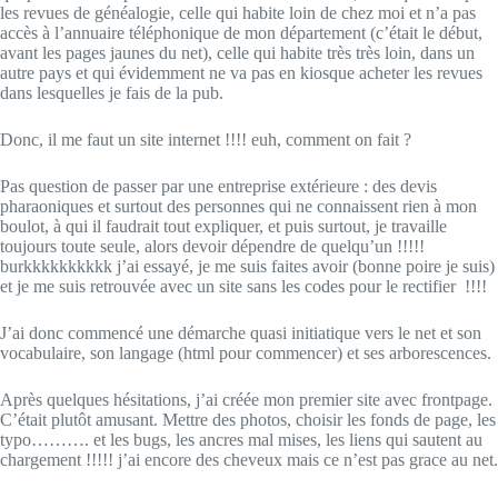
les revues de généalogie, celle qui habite loin de chez moi et n’a pas
accès à l’annuaire téléphonique de mon département (c’était le début,
avant les pages jaunes du net), celle qui habite très très loin, dans un
autre pays et qui évidemment ne va pas en kiosque acheter les revues
dans lesquelles je fais de la pub.
Donc, il me faut un site internet !!!! euh, comment on fait ?
Pas question de passer par une entreprise extérieure : des devis
pharaoniques et surtout des personnes qui ne connaissent rien à mon
boulot, à qui il faudrait tout expliquer, et puis surtout, je travaille
toujours toute seule, alors devoir dépendre de quelqu’un !!!!!
burkkkkkkkkkk j’ai essayé, je me suis faites avoir (bonne poire je suis)
et je me suis retrouvée avec un site sans les codes pour le rectifier !!!!
J’ai donc commencé une démarche quasi initiatique vers le net et son
vocabulaire, son langage (html pour commencer) et ses arborescences.
Après quelques hésitations, j’ai créée mon premier site avec frontpage.
C’était plutôt amusant. Mettre des photos, choisir les fonds de page, les
typo………. et les bugs, les ancres mal mises, les liens qui sautent au
chargement !!!!! j’ai encore des cheveux mais ce n’est pas grace au net.