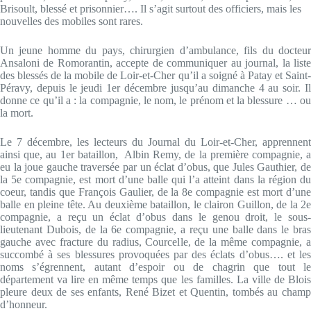
Brisoult, blessé et prisonnier…. Il s’agit surtout des officiers, mais les
nouvelles des mobiles sont rares.
Un jeune homme du pays, chirurgien d’ambulance, fils du docteur
Ansaloni de Romorantin, accepte de communiquer au journal, la liste
des blessés de la mobile de Loir-et-Cher qu’il a soigné à Patay et Saint-
Péravy, depuis le jeudi 1er décembre jusqu’au dimanche 4 au soir. Il
donne ce qu’il a : la compagnie, le nom, le prénom et la blessure … ou
la mort.
Le 7 décembre, les lecteurs du Journal du Loir-et-Cher, apprennent
ainsi que, au 1er bataillon, Albin Remy, de la première compagnie, a
eu la joue gauche traversée par un éclat d’obus, que Jules Gauthier, de
la 5e compagnie, est mort d’une balle qui l’a atteint dans la région du
coeur, tandis que François Gaulier, de la 8e compagnie est mort d’une
balle en pleine tête. Au deuxième bataillon, le clairon Guillon, de la 2e
compagnie, a reçu un éclat d’obus dans le genou droit, le sous-
lieutenant Dubois, de la 6e compagnie, a reçu une balle dans le bras
gauche avec fracture du radius, Courcelle, de la même compagnie, a
succombé à ses blessures provoquées par des éclats d’obus…. et les
noms s’égrennent, autant d’espoir ou de chagrin que tout le
département va lire en même temps que les familles. La ville de Blois
pleure deux de ses enfants, René Bizet et Quentin, tombés au champ
d’honneur.