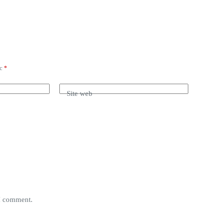
ec
*
Site web
 I comment.