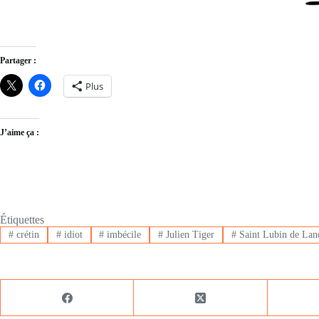
Partager :
Plus
J’aime ça :
Étiquettes
#
crétin
#
idiot
#
imbécile
#
Julien Tiger
#
Saint Lubin de Lan