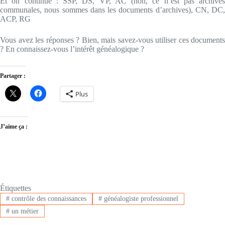
Et on continue : SSP, DS, VP, AC (non, ce n’est pas archives
communales, nous sommes dans les documents d’archives), CN, DC,
ACP, RG
Vous avez les réponses ? Bien, mais savez-vous utiliser ces documents
? En connaissez-vous l’intérêt généalogique ?
Partager :
Plus
J’aime ça :
Étiquettes
#
contrôle des connaissances
#
généalogiste professionnel
#
un métier