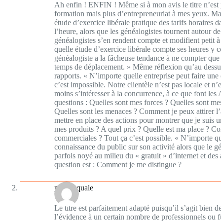
Ah enfin ! ENFIN ! Même si à mon avis le titre n’est p
formation mais plus d’entrepreneuriat à mes yeux. Mai
étude d’exercice libérale pratique des tarifs horaires 
l’heure, alors que les généalogistes tournent autour de 
généalogistes s’en rendent compte et modifient petit à
quelle étude d’exercice libérale compte ses heures y 
généalogiste a la fâcheuse tendance à ne compter que 
temps de déplacement. » Même réflexion qu’au dessus. 
rapports. « N’importe quelle entreprise peut faire un
c’est impossible. Notre clientèle n’est pas locale et n’
moins s’intéresser à la concurrence, à ce que font les 
questions : Quelles sont mes forces ? Quelles sont mes
Quelles sont les menaces ? Comment je peux attirer l’at
mettre en place des actions pour montrer que je suis u
mes produits ? A quel prix ? Quelle est ma place ? C
commerciales ? Tout ça c’est possible. « N’importe que
connaissance du public sur son activité alors que le g
parfois noyé au milieu du « gratuit » d’internet et des
question est : Comment je me distingue ?
plumesquale
Le titre est parfaitement adapté puisqu’il s’agit bien
l’évidence à un certain nombre de professionnels ou fu