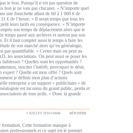
as le bon. Puisqu’il n’est pas question de
s bon je ne vais pas chicaner. « N’importe quel
dans une fourchette allant de 60 à 1 000 € de
31 € de l’heure. » Il serait temps que tous les
 petit leurs tarifs en conséquence. « N’importe
compris son temps de déplacement alors que le
le temps passé aux archives et surtout pas son
Et il faut compter aussi le temps à faire les
e étude de son marché alors qu’en généalogie,
est pas quantifiable. » Certes mais on peut au
AD, les associations. On peut aussi se poser les
 faiblesses ? Quelles sont les opportunités ?
tention, susciter l’intérêt, provoquer le désir,
n expert ? Quelle est mon offre ? Quels sont
omment je définis mon plan d’actions
lle entreprise a un support « publicitaire » de
énéalogiste est inconnu du grand public, perdu et
 associations de tous poils. » Donc la grande
1 JUILLET 2016/14H46
RÉPONDRE
 de formation. Cette formation manque à
turs professionnels et ce sujet est le premier