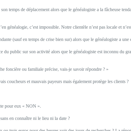
 son temps de déplacement alors que le généalogiste a la fâcheuse tend
n généalogie, c’est impossible. Notre clientèle n’est pas locale et n’est
ante (sauf en temps de crise bien sur) alors que le généalogiste a une c
e du public sur son activité alors que le généalogiste est inconnu du gra
 foncière ou familiale précise, vais-je savoir répondre ? »
vais coucheurs et mauvais payeurs mais également protège les clients ?
diate pour eux « NON ».
ns en connaître ni le lieu ni la date ?
x ou trois euros pour des heures voir des jours de recherches ? La répo