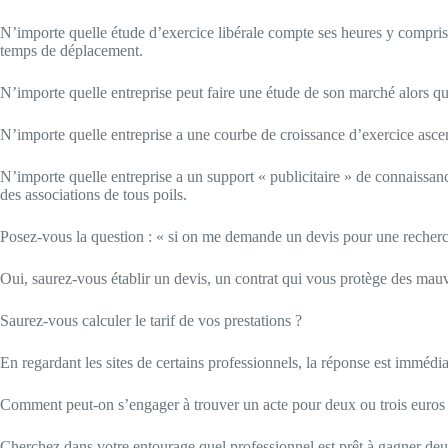
N’importe quelle étude d’exercice libérale compte ses heures y compris
temps de déplacement.
N’importe quelle entreprise peut faire une étude de son marché alors qu’e
N’importe quelle entreprise a une courbe de croissance d’exercice ascend
N’importe quelle entreprise a un support « publicitaire » de connaissanc
des associations de tous poils.
Posez-vous la question : « si on me demande un devis pour une recherche
Oui, saurez-vous établir un devis, un contrat qui vous protège des mau
Saurez-vous calculer le tarif de vos prestations ?
En regardant les sites de certains professionnels, la réponse est immé
Comment peut-on s’engager à trouver un acte pour deux ou trois euros sa
Cherchez dans votre entourage quel professionnel est prêt à gagner deu