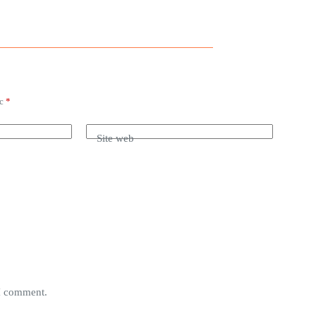
ec
*
Site web
 I comment.