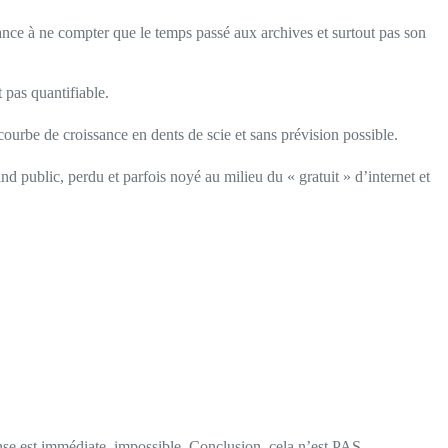
ance à ne compter que le temps passé aux archives et surtout pas son
 pas quantifiable.
ourbe de croissance en dents de scie et sans prévision possible.
nd public, perdu et parfois noyé au milieu du « gratuit » d’internet et
nse est immédiate, impossible. Conclusion, cela n’est PAS