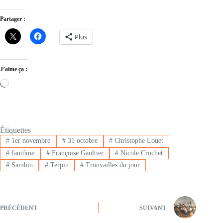
Partager :
Plus
J’aime ça :
Loading…
Étiquettes
#
1er novembre
#
31 octobre
#
Christophe Louet
#
fantôme
#
Françoise Gaultier
#
Nicole Crochet
#
Sambin
#
Terpin
#
Trouvailles du jour
PRÉCÉDENT
SUIVANT