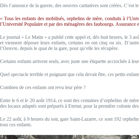
Dès l’annonce de la guerre, des oeuvres caritatives sont créées. C’est le 
« Tous les enfants des mobilisés, orphelins de mère, conduits à l’Univer
l’Université Populaire et par des ménagères des faubourgs. Assurance es
Le journal « Le Matin » a publié cette appel et, dès huit heures, le 3 ao
et viennent déposer leurs enfants, certains en ont cinq ou six. D’autr
l’Oeuvre, depuis le quai de la gare, pour qu’elle les récupère.
Certains enfants arrivent seuls, avec juste une étiquette accrochée à leu
Quel spectacle terrible et poignant que cela devait être, ces petits enfan
Combien de ces enfants ont revu leur père ?
Entre le 6 et le 20 août 1914, ce sont des centaines d’orphelins de mè
des locaux adaptés sont préparés à Etretat, pour la première colonie de
Le 22 août, à 9 heures du soir, gare Saint-Lazarre, ce sont 192 orphelins
tous ces enfants.