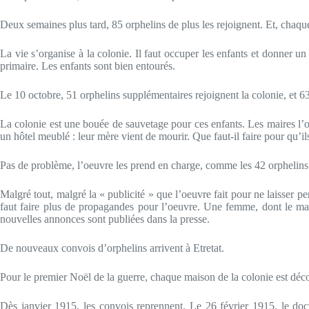
Deux semaines plus tard, 85 orphelins de plus les rejoignent. Et, chaque j
La vie s’organise à la colonie. Il faut occuper les enfants et donner un 
primaire. Les enfants sont bien entourés.
Le 10 octobre, 51 orphelins supplémentaires rejoignent la colonie, et 63
La colonie est une bouée de sauvetage pour ces enfants. Les maires l’on
un hôtel meublé : leur mère vient de mourir. Que faut-il faire pour qu’ils
Pas de problème, l’oeuvre les prend en charge, comme les 42 orphelins
Malgré tout, malgré la « publicité » que l’oeuvre fait pour ne laisser pe
faut faire plus de propagandes pour l’oeuvre. Une femme, dont le mari 
nouvelles annonces sont publiées dans la presse.
De nouveaux convois d’orphelins arrivent à Etretat.
Pour le premier Noël de la guerre, chaque maison de la colonie est dé
Dès janvier 1915, les convois reprennent. Le 26 février 1915, le docte