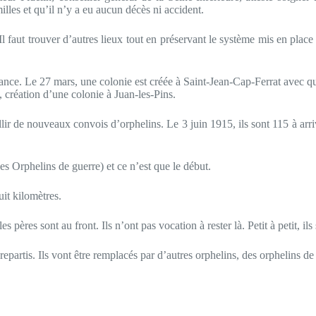
milles et qu’il n’y a eu aucun décès ni accident.
 Il faut trouver d’autres lieux tout en préservant le système mis en plac
ance. Le 27 mars, une colonie est créée à Saint-Jean-Cap-Ferrat avec qu
 création d’une colonie à Juan-les-Pins.
ir de nouveaux convois d’orphelins. Le 3 juin 1915, ils sont 115 à arriv
es Orphelins de guerre) et ce n’est que le début.
uit kilomètres.
s pères sont au front. Ils n’ont pas vocation à rester là. Petit à petit, il
repartis. Ils vont être remplacés par d’autres orphelins, des orphelins de 