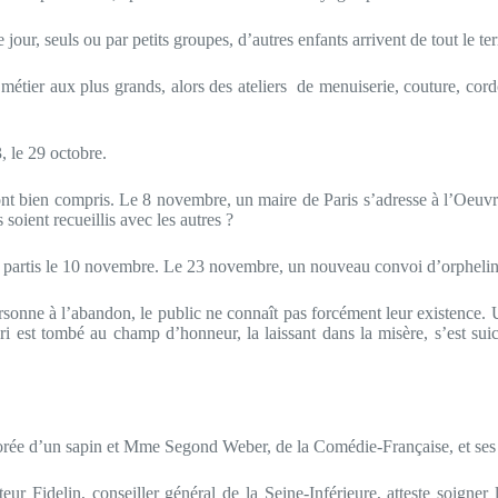
our, seuls ou par petits groupes, d’autres enfants arrivent de tout le terr
métier aux plus grands, alors des ateliers de menuiserie, couture, cordon
, le 29 octobre.
t bien compris. Le 8 novembre, un maire de Paris s’adresse à l’Oeuvre. 
 soient recueillis avec les autres ?
 partis le 10 novembre. Le 23 novembre, un nouveau convoi d’orphelins
rsonne à l’abandon, le public ne connaît pas forcément leur existence. Un
est tombé au champ d’honneur, la laissant dans la misère, s’est suicid
corée d’un sapin et Mme Segond Weber, de la Comédie-Française, et ses 
ur Fidelin, conseiller général de la Seine-Inférieure, atteste soigner