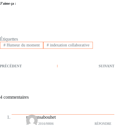
J’aime ça :
Étiquettes
#
Humeur du moment
#
indexation collaborative
PRÉCÉDENT
SUIVANT
4 commentaires
milleansabouhet
1 AOÛT 2016/9H06
RÉPONDRE