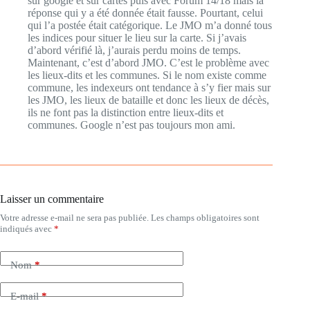
sur google et sur cartes puis avec Forum 14/18 mais la
réponse qui y a été donnée était fausse. Pourtant, celui
qui l’a postée était catégorique. Le JMO m’a donné tous
les indices pour situer le lieu sur la carte. Si j’avais
d’abord vérifié là, j’aurais perdu moins de temps.
Maintenant, c’est d’abord JMO. C’est le problème avec
les lieux-dits et les communes. Si le nom existe comme
commune, les indexeurs ont tendance à s’y fier mais sur
les JMO, les lieux de bataille et donc les lieux de décès,
ils ne font pas la distinction entre lieux-dits et
communes. Google n’est pas toujours mon ami.
Laisser un commentaire
Votre adresse e-mail ne sera pas publiée.
Les champs obligatoires sont
indiqués avec
*
Nom
*
E-mail
*