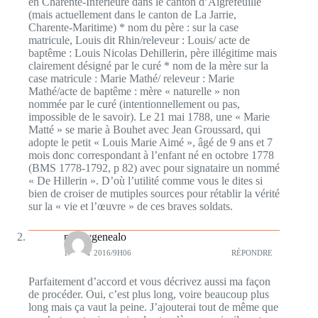
en Charente-Inférieure dans le canton d’Aigrefeuille
(mais actuellement dans le canton de La Jarrie,
Charente-Maritime) * nom du père : sur la case
matricule, Louis dit Rhin/releveur : Louis/ acte de
baptême : Louis Nicolas Dehillerin, père illégitime mais
clairement désigné par le curé * nom de la mère sur la
case matricule : Marie Mathé/ releveur : Marie
Mathé/acte de baptême : mère « naturelle » non
nommée par le curé (intentionnellement ou pas,
impossible de le savoir). Le 21 mai 1788, une « Marie
Matté » se marie à Bouhet avec Jean Groussard, qui
adopte le petit « Louis Marie Aimé », âgé de 9 ans et 7
mois donc correspondant à l’enfant né en octobre 1778
(BMS 1778-1792, p 82) avec pour signataire un nommé
« De Hillerin ». D’où l’utilité comme vous le dites si
bien de croiser de mutiples sources pour rétablir la vérité
sur la « vie et l’œuvre » de ces braves soldats.
paddygenealo
1 AOÛT 2016/9H06
RÉPONDRE
Parfaitement d’accord et vous décrivez aussi ma façon
de procéder. Oui, c’est plus long, voire beaucoup plus
long mais ça vaut la peine. J’ajouterai tout de même que