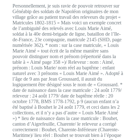
Personnellement, je suis ravie de pouvoir retrouver sur
Généabip des soldats de Napoléon originaires de mon
village grâce au patient travail des releveurs du projet «
Matricules 1802-1815 » Mais voici un exemple concret
de l’ambiguité des relevés avec Louis Marie Aimé,
soldat à la 40e demi-brigade de ligne, bataillon de l’Ile-
de-France, 23e compagnie, matricule 2145 (SHD, page
numérisée 362). * nom : sur la case matricule, « Louis
Marie Aimé » tout écrit de la même manière sans
pouvoir distinguer nom et prénom (répertorié dans la
table à « Aimé page 358 »)/ Releveur : nom : Aimé,
prénom : Louis Marie/ nom réel au baptême : enfant
naturel avec 3 prénoms « Louis Marie Aimé ». Adopté à
l’âge de 9 ans par Jean Groussard, il aurait du
logiquement être désigné sous le nom de « Groussard. *
date de naissance dans la case matricule : 24 août 1779/
releveur : 24 août 1779/ date de baptême réelle : 20
octobre 1778, BMS 1778-1792, p 9 (aucun enfant n’a
été baptisé à Bouhet le 24 août 1779, et ceci dans les 2
collections, et il n’y a pas d’autre « Louis Marie Aimé
») * lieu de naissance dans la case matricule : Bouhet,
canton d’Aigrefeuille, Charente/ le releveur a corrigé
correctement : Bouhet, Charente-Inférieure (Charente-
Maritime)/ lieu réel : Bouhet se trouvait bien à l’époque