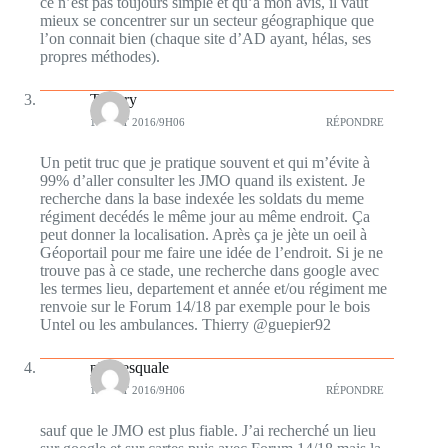
ce n’est pas toujours simple et qu’à mon avis, il vaut
mieux se concentrer sur un secteur géographique que
l’on connait bien (chaque site d’AD ayant, hélas, ses
propres méthodes).
Thierry
1 AOÛT 2016/9H06
RÉPONDRE
Un petit truc que je pratique souvent et qui m’évite à
99% d’aller consulter les JMO quand ils existent. Je
recherche dans la base indexée les soldats du meme
régiment decédés le même jour au même endroit. Ça
peut donner la localisation. Après ça je jète un oeil à
Géoportail pour me faire une idée de l’endroit. Si je ne
trouve pas à ce stade, une recherche dans google avec
les termes lieu, departement et année et/ou régiment me
renvoie sur le Forum 14/18 par exemple pour le bois
Untel ou les ambulances. Thierry @guepier92
plumesquale
1 AOÛT 2016/9H06
RÉPONDRE
sauf que le JMO est plus fiable. J’ai recherché un lieu