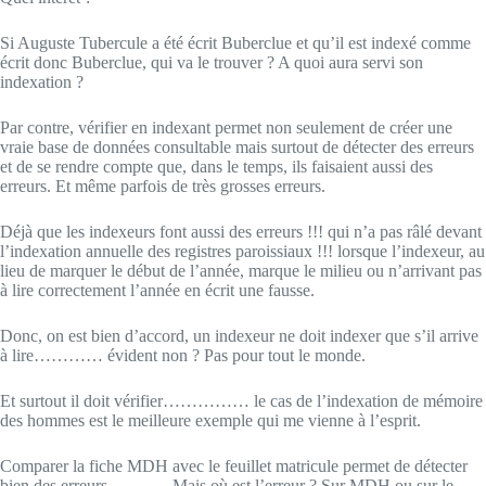
Si Auguste Tubercule a été écrit Buberclue et qu’il est indexé comme
écrit donc Buberclue, qui va le trouver ? A quoi aura servi son
indexation ?
Par contre, vérifier en indexant permet non seulement de créer une
vraie base de données consultable mais surtout de détecter des erreurs
et de se rendre compte que, dans le temps, ils faisaient aussi des
erreurs. Et même parfois de très grosses erreurs.
Déjà que les indexeurs font aussi des erreurs !!! qui n’a pas râlé devant
l’indexation annuelle des registres paroissiaux !!! lorsque l’indexeur, au
lieu de marquer le début de l’année, marque le milieu ou n’arrivant pas
à lire correctement l’année en écrit une fausse.
Donc, on est bien d’accord, un indexeur ne doit indexer que s’il arrive
à lire………… évident non ? Pas pour tout le monde.
Et surtout il doit vérifier…………… le cas de l’indexation de mémoire
des hommes est le meilleure exemple qui me vienne à l’esprit.
Comparer la fiche MDH avec le feuillet matricule permet de détecter
bien des erreurs……….. Mais où est l’erreur ? Sur MDH ou sur le