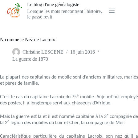
Passer
Le blog d'une généalogiste
au
Lorsque les mots rencontrent l'histoire,
contenu
le passé revit
N comme le Nez de Lacroix
Christine LESCENE
16 juin 2016
La guerre de 1870
La plupart des capitaines de mobile sont d’anciens militaires, mariés
et pères de famille.
e
C’est le cas du capitaine Lacroix du 75
mobile. Aujourd’hui employ
des postes, il a longtemps servi aux chasseurs d’Afrique.
e
Mais la guerre est là et il est nommé capitaine à la 3
compagnie d
e
la 2
légion des mobiles du Loir et Cher, la compagnie de Mer.
Caractéristique particulière du capitaine Lacroix, son nez qu’il a