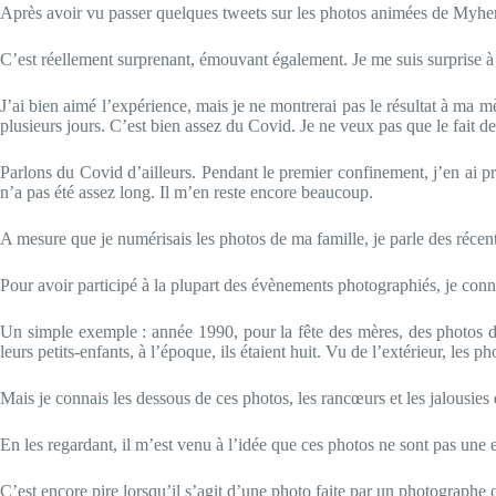
Après avoir vu passer quelques tweets sur les photos animées de Myheritag
C’est réellement surprenant, émouvant également. Je me suis surprise à 
J’ai bien aimé l’expérience, mais je ne montrerai pas le résultat à ma m
plusieurs jours. C’est bien assez du Covid. Je ne veux pas que le fait de
Parlons du Covid d’ailleurs. Pendant le premier confinement, j’en ai p
n’a pas été assez long. Il m’en reste encore beaucoup.
A mesure que je numérisais les photos de ma famille, je parle des récent
Pour avoir participé à la plupart des évènements photographiés, je conn
Un simple exemple : année 1990, pour la fête des mères, des photos de 
leurs petits-enfants, à l’époque, ils étaient huit. Vu de l’extérieur, les
Mais je connais les dessous de ces photos, les rancœurs et les jalousies q
En les regardant, il m’est venu à l’idée que ces photos ne sont pas une 
C’est encore pire lorsqu’il s’agit d’une photo faite par un photographe off