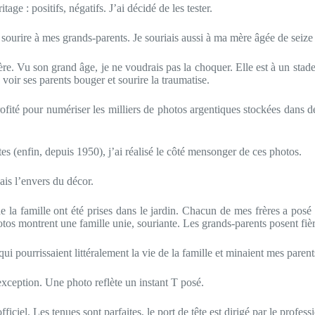
e : positifs, négatifs. J’ai décidé de les tester.
sourire à mes grands-parents. Je souriais aussi à ma mère âgée de seize
ère. Vu son grand âge, je ne voudrais pas la choquer. Elle est à un stade
 voir ses parents bouger et sourire la traumatise.
rofité pour numériser les milliers de photos argentiques stockées dans 
es (enfin, depuis 1950), j’ai réalisé le côté mensonger de ces photos.
ais l’envers du décor.
la famille ont été prises dans le jardin. Chacun de mes frères a posé 
 photos montrent une famille unie, souriante. Les grands-parents posent fiè
ui pourrissaient littéralement la vie de la famille et minaient mes parent
exception. Une photo reflète un instant T posé.
iciel. Les tenues sont parfaites, le port de tête est dirigé par le professi