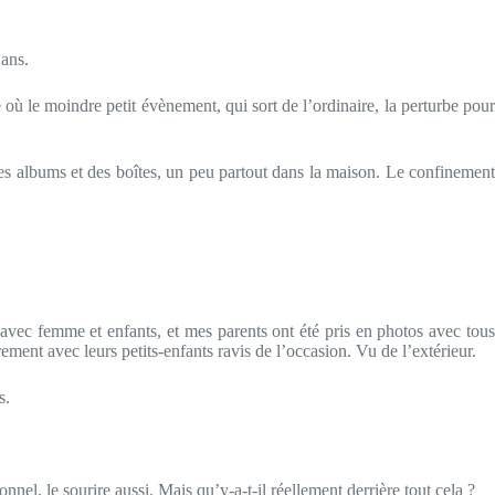
 ans.
 où le moindre petit évènement, qui sort de l’ordinaire, la perturbe pour
des albums et des boîtes, un peu partout dans la maison. Le confinement
avec femme et enfants, et mes parents ont été pris en photos avec tous
rement avec leurs petits-enfants ravis de l’occasion. Vu de l’extérieur.
s.
onnel, le sourire aussi. Mais qu’y-a-t-il réellement derrière tout cela ?