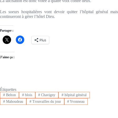
La laïcisation est donc votée à quatre voix contre deux.
Les soeurs hospitalières vont devoir quitter l’hôpital général mais
continueront à gérer l’hôtel Dieu.
Partager :
Plus
J’aime ça :
Étiquettes
#
Belton
#
blois
#
Chavigny
#
hôpital général
#
Mahoudeau
#
Trouvailles du jour
#
Yvonneau