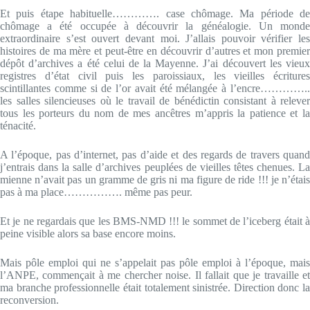
Et puis étape habituelle…………. case chômage. Ma période de
chômage a été occupée à découvrir la généalogie. Un monde
extraordinaire s’est ouvert devant moi. J’allais pouvoir vérifier les
histoires de ma mère et peut-être en découvrir d’autres et mon premier
dépôt d’archives a été celui de la Mayenne. J’ai découvert les vieux
registres d’état civil puis les paroissiaux, les vieilles écritures
scintillantes comme si de l’or avait été mélangée à l’encre…………..
les salles silencieuses où le travail de bénédictin consistant à relever
tous les porteurs du nom de mes ancêtres m’appris la patience et la
ténacité.
A l’époque, pas d’internet, pas d’aide et des regards de travers quand
j’entrais dans la salle d’archives peuplées de vieilles têtes chenues. La
mienne n’avait pas un gramme de gris ni ma figure de ride !!! je n’étais
pas à ma place……………. même pas peur.
Et je ne regardais que les BMS-NMD !!! le sommet de l’iceberg était à
peine visible alors sa base encore moins.
Mais pôle emploi qui ne s’appelait pas pôle emploi à l’époque, mais
l’ANPE, commençait à me chercher noise. Il fallait que je travaille et
ma branche professionnelle était totalement sinistrée. Direction donc la
reconversion.