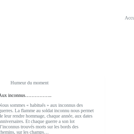
Accu
Humeur du moment
Aux inconnus……………..
Nous sommes « habitués » aux inconnus des
guerres. La flamme au soldat inconnu nous permet
de leur rendre hommage, chaque année, aux dates
anniversaires. Et chaque guerre a son lot
d’inconnus trouvés morts sur les bords des
chemins, sur les champs…