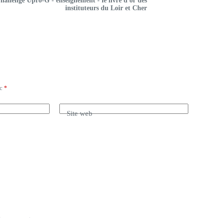
hallenge Upro-G - enseignement - le livre d'or des
instituteurs du Loir et Cher
ec
*
Site web