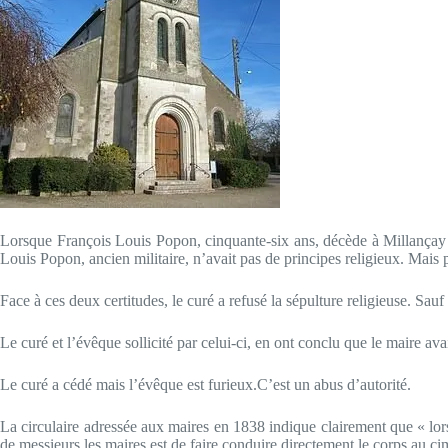
Lorsque François Louis Popon, cinquante-six ans, décède à Millançay l
Louis Popon, ancien militaire, n’avait pas de principes religieux. Mais 
Face à ces deux certitudes, le curé a refusé la sépulture religieuse. Sauf
Le curé et l’évêque sollicité par celui-ci, en ont conclu que le maire ava
Le curé a cédé mais l’évêque est furieux.C’est un abus d’autorité.
La circulaire adressée aux maires en 1838 indique clairement que « lor
de messieurs les maires est de faire conduire directement le corps au cim