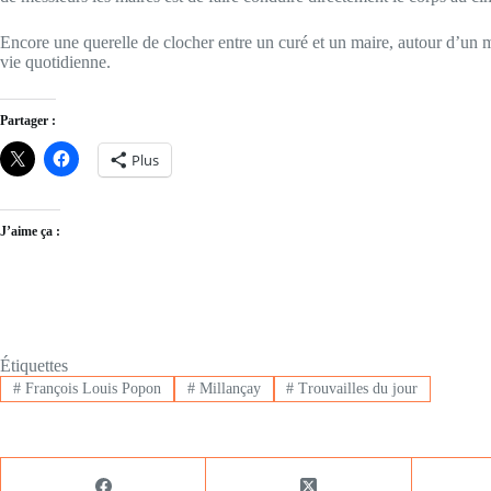
Encore une querelle de clocher entre un curé et un maire, autour d’un mo
vie quotidienne.
Partager :
Plus
J’aime ça :
Étiquettes
#
François Louis Popon
#
Millançay
#
Trouvailles du jour