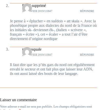
Profil supprimé
26 JANVIER 2019/11H47
RÉPONDRE
Je pense à « éplucher » en suédois « att skala ». Avec la
phonétique propre aux dialectes du nord de la France où
les initiales sk- deviennet ék-, (italien « scrivere »,
français « écrire »), cet « écaler » a tout l’air d’être
directement d’origine nordique
plumesquale
26 JANVIER 2019/11H47
RÉPONDRE
Il faut dire que les p’tits gars du nord ont régulièrement
envahi le secteur et ont fait plus que laisser leur ADN,
ils ont aussi laissé des bouts de leur langage.
Laisser un commentaire
Votre adresse e-mail ne sera pas publiée.
Les champs obligatoires sont