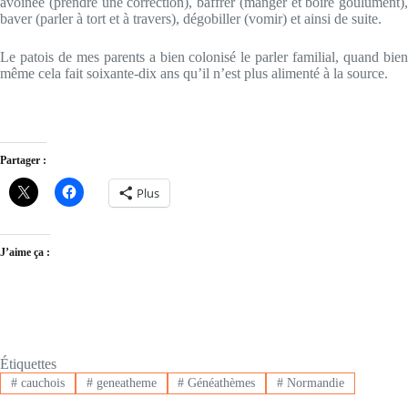
avoinée (prendre une correction), baffrer (manger et boire goulûment),
baver (parler à tort et à travers), dégobiller (vomir) et ainsi de suite.
Le patois de mes parents a bien colonisé le parler familial, quand bien
même cela fait soixante-dix ans qu’il n’est plus alimenté à la source.
Partager :
Plus
J’aime ça :
Étiquettes
#
cauchois
#
geneatheme
#
Généathèmes
#
Normandie