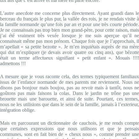
dix ans que c’est arrivé et ma mère en parle encore.
L’autre anecdote me concerne plus directement. Ayant grandi dans le
berceau du français le plus pur, la vallée des rois, je ne rendais visite à
la famille normande qu’une fois par an et pour une très courte période.
Je ne connaissais pas trop bien mon grand-père, pour cette raison, mais
j’ai été vraiment très vexée lorsque je me suis aperçue qu’il ne
connaissait même pas mon prénom. Chaque fois que je l’approchais, il
m’apellait « sa petite bezotte ». Je m’en inquiétais auprès de ma mère
qui dut m’expliquer (je devais avoir quatre ou cinq ans), que bézotte
était un terme affectueux signifiant « petit enfant ». Mouais !!!!
admettons !!!
A mesure que je vous raconte cela, des termes typiquement familiaux
issus de l’enfance normande de mes parents me reviennent. Nous ne
disons pas bonjour mais boujou, pas au revoir mais à tantôt, nous ne
goûtons pas mais faisons la colas. Dans le jardin ne trône pas une
brouette mais une barouette, et ainsi de suite. Pourtant, ces termes,
nous ne les utilisions que dans le sein de la famille, jamais à l’exterieur,
intégration oblige.
Mais en parcourant un dictionnaire de cauchois, je me rends compte
que certaines expressions que nous utilisons et que je pensais
communes, sont en fait bien de « cheux nous », comme prendre une