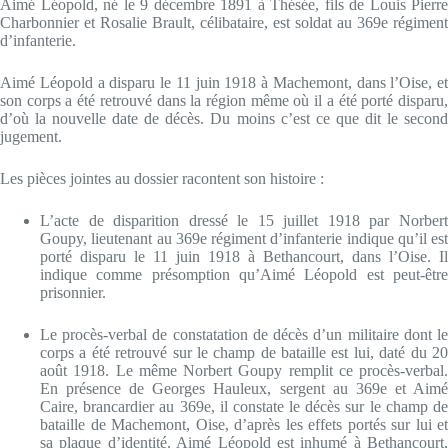
Aimé Léopold, né le 9 décembre 1891 à Thésée, fils de Louis Pierre
Charbonnier et Rosalie Brault, célibataire, est soldat au 369e régiment
d’infanterie.
Aimé Léopold a disparu le 11 juin 1918 à Machemont, dans l’Oise, et
son corps a été retrouvé dans la région même où il a été porté disparu,
d’où la nouvelle date de décès. Du moins c’est ce que dit le second
jugement.
Les pièces jointes au dossier racontent son histoire :
L’acte de disparition dressé le 15 juillet 1918 par Norbert
Goupy, lieutenant au 369e régiment d’infanterie indique qu’il est
porté disparu le 11 juin 1918 à Bethancourt, dans l’Oise. Il
indique comme présomption qu’Aimé Léopold est peut-être
prisonnier.
Le procès-verbal de constatation de décès d’un militaire dont le
corps a été retrouvé sur le champ de bataille est lui, daté du 20
août 1918. Le même Norbert Goupy remplit ce procès-verbal.
En présence de Georges Hauleux, sergent au 369e et Aimé
Caire, brancardier au 369e, il constate le décès sur le champ de
bataille de Machemont, Oise, d’après les effets portés sur lui et
sa plaque d’identité. Aimé Léopold est inhumé à Bethancourt,