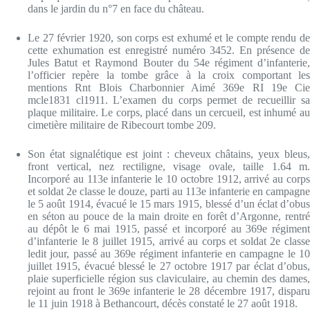
dans le jardin du n°7 en face du château.
Le 27 février 1920, son corps est exhumé et le compte rendu de
cette exhumation est enregistré numéro 3452. En présence de
Jules Batut et Raymond Bouter du 54e régiment d’infanterie,
l’officier repère la tombe grâce à la croix comportant les
mentions Rnt Blois Charbonnier Aimé 369e RI 19e Cie
mcle1831 cl1911. L’examen du corps permet de recueillir sa
plaque militaire. Le corps, placé dans un cercueil, est inhumé au
cimetière militaire de Ribecourt tombe 209.
Son état signalétique est joint : cheveux châtains, yeux bleus,
front vertical, nez rectiligne, visage ovale, taille 1.64 m.
Incorporé au 113e infanterie le 10 octobre 1912, arrivé au corps
et soldat 2e classe le douze, parti au 113e infanterie en campagne
le 5 août 1914, évacué le 15 mars 1915, blessé d’un éclat d’obus
en séton au pouce de la main droite en forêt d’Argonne, rentré
au dépôt le 6 mai 1915, passé et incorporé au 369e régiment
d’infanterie le 8 juillet 1915, arrivé au corps et soldat 2e classe
ledit jour, passé au 369e régiment infanterie en campagne le 10
juillet 1915, évacué blessé le 27 octobre 1917 par éclat d’obus,
plaie superficielle région sus claviculaire, au chemin des dames,
rejoint au front le 369e infanterie le 28 décembre 1917, disparu
le 11 juin 1918 à Bethancourt, décès constaté le 27 août 1918.