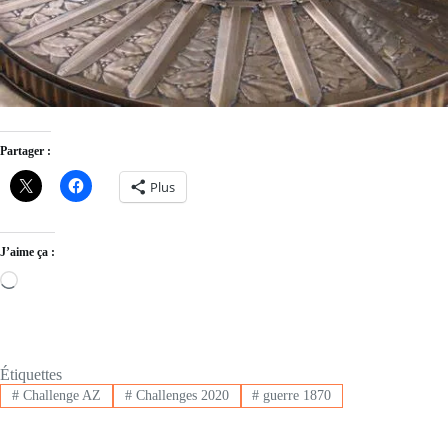
Partager :
Plus
J’aime ça :
Loading…
Étiquettes
#
Challenge AZ
#
Challenges 2020
#
guerre 1870