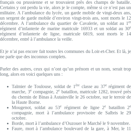
français ou prussienne et se trouvaient près des champs de bataille.
Certains y ont perdu la vie, alors je le compte, même si ce n’est pas un
militaire. A l’ambulance du lycée, un garde mobile de vingt-deux ans,
un sergent de garde mobile d’environ vingt-trois ans, sont morts le 12
er
décembre. A l’ambulance du quartier de Cavalerie, un soldat au 1
e
régiment d’infanterie de marine matricule 16933 et un soldat au 30
régiment d’infanterie de ligne, matricule 6819, sont morts le 14
décembre, entré à l’ambulance la veille.
Et je n’ai pas encore fait toutes les communes du Loir-et-Cher. Et là, je
ne parle que des inconnus complets.
Parler des autres, ceux qui n’ont qu’un prénom et un nom, serait trop
long, alors en voici quelques uns :
ère
e
Talmier de Toulouse, soldat de 1
classe au 37
régiment d
e
e
marche, 3
compagnie, 2
bataillon, matricule 1282, trouvé près
du chemin de Binas à Autainville le 26 octobre, sur le terroir de
la Haute Borne.
e
e
Mougenot, soldat au 53
régiment de ligne 2
bataillon 2
compagnie, mort à l’ambulance provisoire de Salbris le 29
octobre.
Borde, mort à l’ambulance d’Ouzouer le Marché le 9 novembre.
Faure, mort à l’ambulance boulevard de la gare, à Mer, le 11