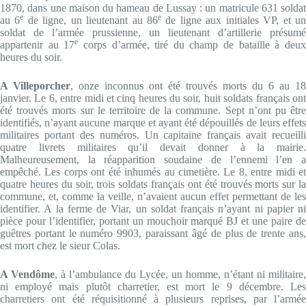
1870, dans une maison du hameau de Lussay : un matricule 631 soldat
e
e
au 6
de ligne, un lieutenant au 86
de ligne aux initiales VP, et u
soldat de l’armée prussienne, un lieutenant d’artillerie présumé
e
appartenir au 17
corps d’armée, tiré du champ de bataille à deu
heures du soir.
A Villeporcher
, onze inconnus ont été trouvés morts du 6 au 18
janvier. Le 6, entre midi et cinq heures du soir, huit soldats français ont
été trouvés morts sur le territoire de la commune. Sept n’ont pu être
identifiés, n’ayant aucune marque et ayant été dépouillés de leurs effets
militaires portant des numéros. Un capitaine français avait recueilli
quatre livrets militaires qu’il devait donner à la mairie.
Malheureusement, la réapparition soudaine de l’ennemi l’en a
empêché. Les corps ont été inhumés au cimetière. Le 8, entre midi et
quatre heures du soir, trois soldats français ont été trouvés morts sur la
commune, et, comme la veille, n’avaient aucun effet permettant de les
identifier. A la ferme de Viar, un soldat français n’ayant ni papier ni
pièce pour l’identifier, portant un mouchoir marqué BJ et une paire de
guêtres portant le numéro 9903, paraissant âgé de plus de trente ans,
est mort chez le sieur Colas.
A Vendôme
, à l’ambulance du Lycée, un homme, n’étant ni militaire,
ni employé mais plutôt charretier, est mort le 9 décembre. Les
charretiers ont été réquisitionné à plusieurs reprises, par l’armée