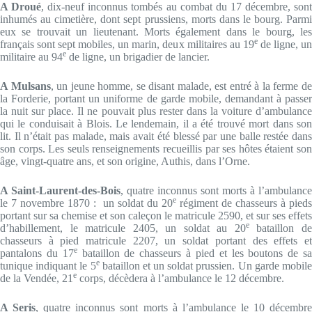
A Droué
, dix-neuf inconnus tombés au combat du 17 décembre, son
inhumés au cimetière, dont sept prussiens, morts dans le bourg. Parmi
eux se trouvait un lieutenant. Morts également dans le bourg, les
e
français sont sept mobiles, un marin, deux militaires au 19
de ligne, un
e
militaire au 94
de ligne, un brigadier de lancier.
A Mulsans
, un jeune homme, se disant malade, est entré à la ferme d
la Forderie, portant un uniforme de garde mobile, demandant à passer
la nuit sur place. Il ne pouvait plus rester dans la voiture d’ambulance
qui le conduisait à Blois. Le lendemain, il a été trouvé mort dans son
lit. Il n’était pas malade, mais avait été blessé par une balle restée dans
son corps. Les seuls renseignements recueillis par ses hôtes étaient son
âge, vingt-quatre ans, et son origine, Authis, dans l’Orne.
A Saint-Laurent-des-Bois
, quatre inconnus sont morts à l’ambulance
e
le 7 novembre 1870 : un soldat du 20
régiment de chasseurs à pieds
portant sur sa chemise et son caleçon le matricule 2590, et sur ses effets
e
d’habillement, le matricule 2405, un soldat au 20
bataillon d
chasseurs à pied matricule 2207, un soldat portant des effets et
e
pantalons du 17
bataillon de chasseurs à pied et les boutons de s
e
tunique indiquant le 5
bataillon et un soldat prussien. Un garde mobil
e
de la Vendée, 21
corps, décèdera à l’ambulance le 12 décembre.
A Seris
, quatre inconnus sont morts à l’ambulance le 10 décembr