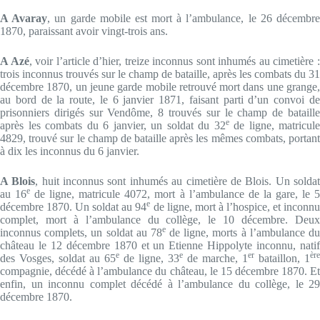
A Avaray
, un garde mobile est mort à l’ambulance, le 26 décembr
1870, paraissant avoir vingt-trois ans.
A Azé
, voir l’article d’hier, treize inconnus sont inhumés au cimetière 
trois inconnus trouvés sur le champ de bataille, après les combats du 31
décembre 1870, un jeune garde mobile retrouvé mort dans une grange,
au bord de la route, le 6 janvier 1871, faisant parti d’un convoi de
prisonniers dirigés sur Vendôme, 8 trouvés sur le champ de bataille
e
après les combats du 6 janvier, un soldat du 32
de ligne, matricule
4829, trouvé sur le champ de bataille après les mêmes combats, portant
à dix les inconnus du 6 janvier.
A Blois
, huit inconnus sont inhumés au cimetière de Blois. Un solda
e
au 16
de ligne, matricule 4072, mort à l’ambulance de la gare, le 
e
décembre 1870. Un soldat au 94
de ligne, mort à l’hospice, et inconn
complet, mort à l’ambulance du collège, le 10 décembre. Deux
e
inconnus complets, un soldat au 78
de ligne, morts à l’ambulance d
château le 12 décembre 1870 et un Etienne Hippolyte inconnu, natif
e
e
er
ère
des Vosges, soldat au 65
de ligne, 33
de marche, 1
bataillon, 1
compagnie, décédé à l’ambulance du château, le 15 décembre 1870. Et
enfin, un inconnu complet décédé à l’ambulance du collège, le 29
décembre 1870.