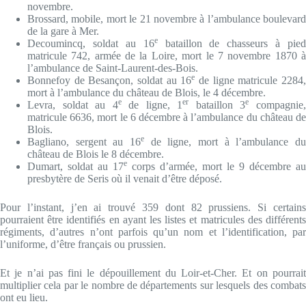
novembre.
Brossard, mobile, mort le 21 novembre à l’ambulance boulevard
de la gare à Mer.
e
Decoumincq, soldat au 16
bataillon de chasseurs à pied
matricule 742, armée de la Loire, mort le 7 novembre 1870 à
l’ambulance de Saint-Laurent-des-Bois.
e
Bonnefoy de Besançon, soldat au 16
de ligne matricule 2284
mort à l’ambulance du château de Blois, le 4 décembre.
e
er
e
Levra, soldat au 4
de ligne, 1
bataillon 3
compagnie
matricule 6636, mort le 6 décembre à l’ambulance du château de
Blois.
e
Bagliano, sergent au 16
de ligne, mort à l’ambulance du
château de Blois le 8 décembre.
e
Dumart, soldat au 17
corps d’armée, mort le 9 décembre au
presbytère de Seris où il venait d’être déposé.
Pour l’instant, j’en ai trouvé 359 dont 82 prussiens. Si certains
pourraient être identifiés en ayant les listes et matricules des différents
régiments, d’autres n’ont parfois qu’un nom et l’identification, par
l’uniforme, d’être français ou prussien.
Et je n’ai pas fini le dépouillement du Loir-et-Cher. Et on pourrait
multiplier cela par le nombre de départements sur lesquels des combats
ont eu lieu.