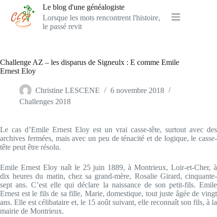
Passer
Le blog d'une généalogiste
au
Lorsque les mots rencontrent l'histoire,
contenu
le passé revit
Challenge AZ – les disparus de Signeulx : E comme Emile
Ernest Eloy
Christine LESCENE
6 novembre 2018
Challenges 2018
Le cas d’Emile Ernest Eloy est un vrai casse-tête, surtout avec des
archives fermées, mais avec un peu de ténacité et de logique, le casse-
tête peut être résolu.
Emile Ernest Eloy naît le 25 juin 1889, à Montrieux, Loir-et-Cher, à
dix heures du matin, chez sa grand-mère, Rosalie Girard, cinquante-
sept ans. C’est elle qui déclare la naissance de son petit-fils. Emile
Ernest est le fils de sa fille, Marie, domestique, tout juste âgée de vingt
ans. Elle est célibataire et, le 15 août suivant, elle reconnaît son fils, à la
mairie de Montrieux.