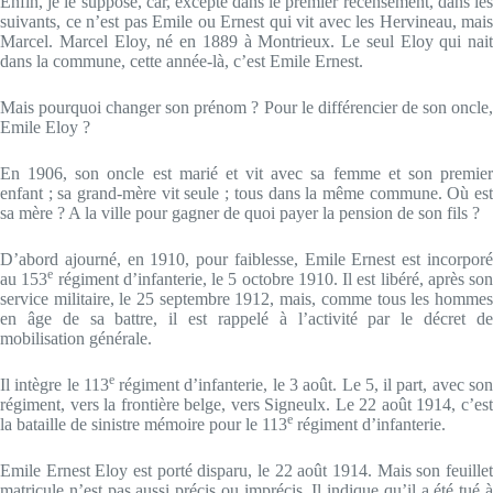
Enfin, je le suppose, car, excepté dans le premier recensement, dans les
suivants, ce n’est pas Emile ou Ernest qui vit avec les Hervineau, mais
Marcel. Marcel Eloy, né en 1889 à Montrieux. Le seul Eloy qui nait
dans la commune, cette année-là, c’est Emile Ernest.
Mais pourquoi changer son prénom ? Pour le différencier de son oncle,
Emile Eloy ?
En 1906, son oncle est marié et vit avec sa femme et son premier
enfant ; sa grand-mère vit seule ; tous dans la même commune. Où est
sa mère ? A la ville pour gagner de quoi payer la pension de son fils ?
D’abord ajourné, en 1910, pour faiblesse, Emile Ernest est incorporé
e
au 153
régiment d’infanterie, le 5 octobre 1910. Il est libéré, après son
service militaire, le 25 septembre 1912, mais, comme tous les hommes
en âge de sa battre, il est rappelé à l’activité par le décret de
mobilisation générale.
e
Il intègre le 113
régiment d’infanterie, le 3 août. Le 5, il part, avec so
régiment, vers la frontière belge, vers Signeulx. Le 22 août 1914, c’est
e
la bataille de sinistre mémoire pour le 113
régiment d’infanterie.
Emile Ernest Eloy est porté disparu, le 22 août 1914. Mais son feuillet
matricule n’est pas aussi précis ou imprécis. Il indique qu’il a été tué à