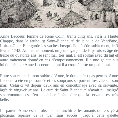
Anne Lecoeur, femme de René Colin, trente-cinq ans, vit à la Haute
Chappe, dans le faubourg Saint-Bienheuré de la ville de Vendôme,
Loir-et-Cher. Elle garde les vaches lorsqu’elle décède subitement, le 3
février 1742. Au même moment, un jeune garçon de la paroisse, âgé de
treize ou quatorze ans, se sent mal, très mal. Il est soigné avec du lait et
autre traitement donné en cas d’empoisonnement. Il a une galette sur
lui donnée par Anne Lecoeur et dont il a croqué juste un petit bout.
Entre son état et la mort subite d’Anne, le doute n’est pas permis. Anne
Lecoeur a été empoisonnée et les soupçons se portent très vite sur son
mari. Celui-ci vit depuis deux ans en concubinage avec sa servante,
âgée de vingt-deux ans. Le curé de Saint Bienheuré n’avait pu, malgré
ses remontrances, l’en empêcher. Il faut dire que la servante est très
belle.
La pauvre Anne est un obstacle à franchir et les amants ont essayé à
plusieurs reprises de la tuer, sans succès, jusqu’à cette galette